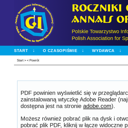
Roczniki
Annals o
Polskie Towarzystwo Inf
Polish Association for Sp
START
O CZASOPIŚMIE
WYDAWCA
Start
>
<
Powrót
PDF powinien wyświetlić się w przeglądarc
zainstalowaną wtyczkę Adobe Reader (na
dostępna jest na stronie
adobe.com
).
Możesz również pobrać plik na dysk i otwo
pobrać plik PDF, kliknij w łącze widoczne p