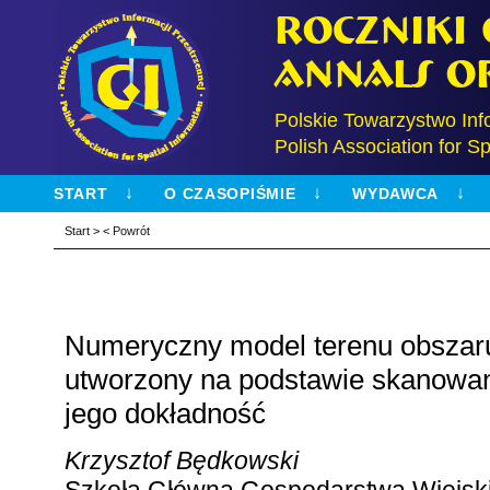
Roczniki
Annals o
Polskie Towarzystwo Inf
Polish Association for Sp
START
O CZASOPIŚMIE
WYDAWCA
Start
>
<
Powrót
Numeryczny model terenu obszar
utworzony na podstawie skanowan
jego dokładność
Krzysztof Będkowski
Szkoła Główna Gospodarstwa Wiejsk