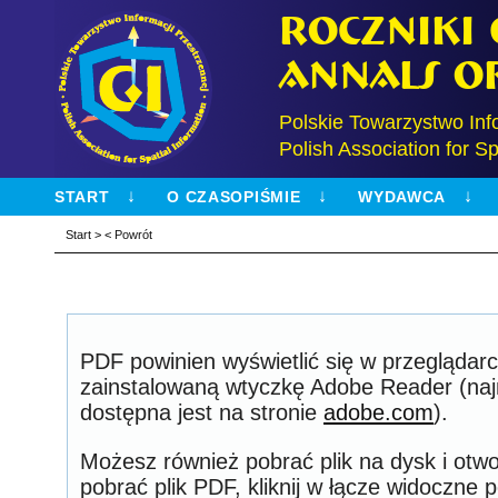
Roczniki
Annals o
Polskie Towarzystwo Inf
Polish Association for Sp
START
O CZASOPIŚMIE
WYDAWCA
Start
>
<
Powrót
PDF powinien wyświetlić się w przeglądarc
zainstalowaną wtyczkę Adobe Reader (na
dostępna jest na stronie
adobe.com
).
Możesz również pobrać plik na dysk i otwo
pobrać plik PDF, kliknij w łącze widoczne p